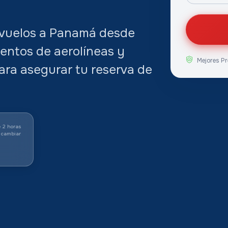
e vuelos a Panamá desde
ientos de aerolíneas y
Mejores Pr
para asegurar tu reserva de
 2 horas
 cambiar