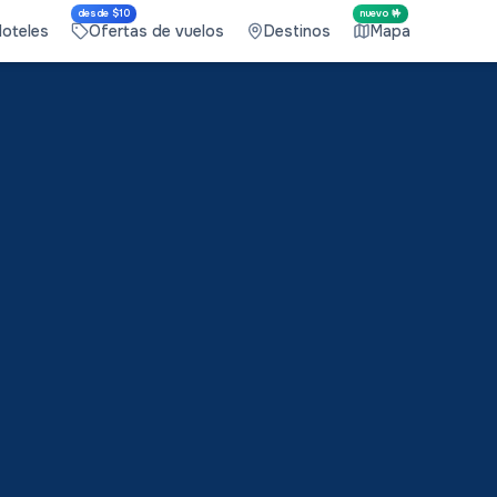
desde $10
nuevo 🤟
Hoteles
Ofertas de vuelos
Destinos
Mapa