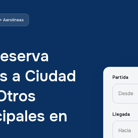
 Aerolíneas
Reserva
s a Ciudad
Partida
Otros
cipales en
Llegada