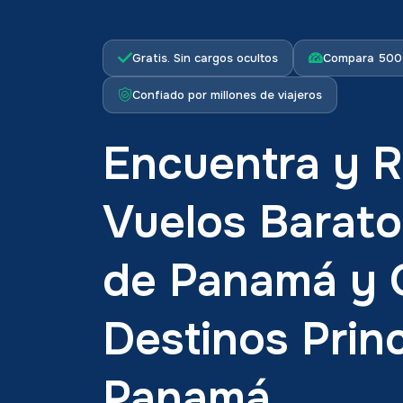
Gratis. Sin cargos ocultos
Compara 500+
Confiado por millones de viajeros
Encuentra y 
Vuelos Barato
de Panamá y 
Destinos Prin
Panamá