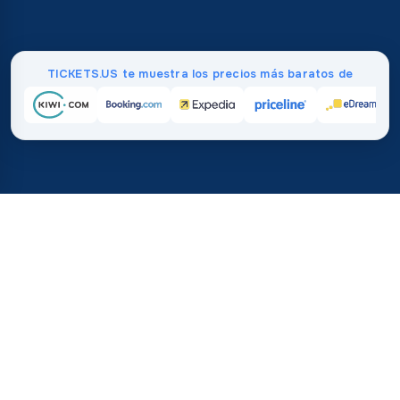
TICKETS.US te muestra los precios más baratos de
Inicio
/
Destinos
/
Europa
/
Macedonia del Norte
37%
21M+
💰
🔍
ahorra en promedio con
búsquedas este 
TICKETS.US
Confianza mundial
vs. comprar directamente
¿Cuánto cuestan los vuelos a