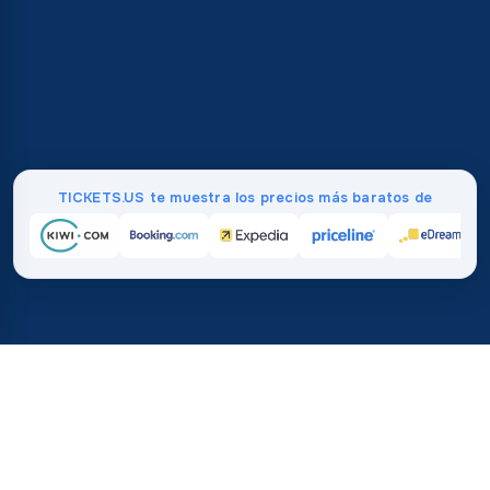
TICKETS.US te muestra los precios más baratos de
Inicio
/
Destinos
/
Europa
/
Estonia
/
Tallin
37%
21M+
💰
🔍
ahorra en promedio con
búsquedas este 
TICKETS.US