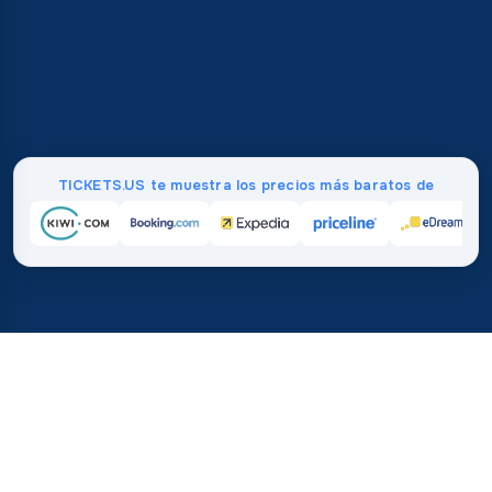
TICKETS.US te muestra los precios más baratos de
Inicio
/
Destinos
/
Asia
/
Arabia Saudita
37%
21M+
💰
🔍
ahorra en promedio con
búsquedas este 
TICKETS.US
Confianza mundial