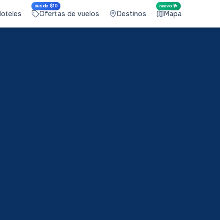
desde $10
nuevo 🤟
Hoteles
Ofertas de vuelos
Destinos
Mapa