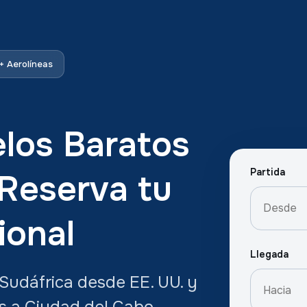
 Aerolíneas
los Baratos
Partida
 Reserva tu
ional
Llegada
Sudáfrica desde EE. UU. y
s a Ciudad del Cabo,